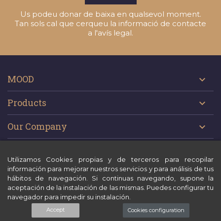
Us podeu donar de baixa en qualsevol moment.
Tan sols cal que cerqueu la informació de contacte
a l'avís legal.
MOOD

Products

Our Company

Mi Cuenta

Utilizamos Cookies propias y de terceros para recopilar
información para mejorar nuestros servicios y para análisis de tus
hábitos de navegación. Si continuas navegando, supone la
Ttest
aceptación de la instalación de las mismas. Puedes configurar tu
navegador para impedir su instalación.
© 2026 - BSI - Bodegas San Isidro
Accept
Cookies configuration